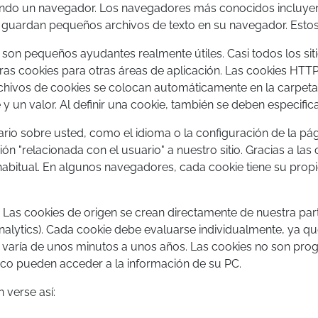
zando un navegador. Los navegadores más conocidos incluyen C
b guardan pequeños archivos de texto en su navegador. Esto
son pequeños ayudantes realmente útiles. Casi todos los sit
ras cookies para otras áreas de aplicación. Las cookies HTT
ivos de cookies se colocan automáticamente en la carpeta d
un valor. Al definir una cookie, también se deben especific
io sobre usted, como el idioma o la configuración de la pág
ón "relacionada con el usuario" a nuestro sitio. Gracias a las
habitual. En algunos navegadores, cada cookie tiene su propio
 Las cookies de origen se crean directamente de nuestra par
nalytics). Cada cookie debe evaluarse individualmente, ya qu
varía de unos minutos a unos años. Las cookies no son prog
oco pueden acceder a la información de su PC.
 verse así: