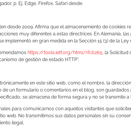
or, p. Ej. Edge, Firefox, Safari desde.
isten desde 2009. Afirma que el almacenamiento de cookies re
eacciones muy diferentes a estas directrices. En Alemania, l
 se implementó en gran medida en la Sección 15 (3) de la Ley
recomendamos
https://tools.ietf.org/html/rfc6265
, la Solicitu
ecanismo de gestión de estado HTTP”.
rónicamente en este sitio web, como el nombre, la dirección 
o de un formulario o comentarios en el blog, son guardados po
specificado, se almacena de forma segura y no se transmite a 
onales para comunicarnos con aquellos visitantes que solici
 sitio web. No transmitimos sus datos personales sin su con
nto ilegal.