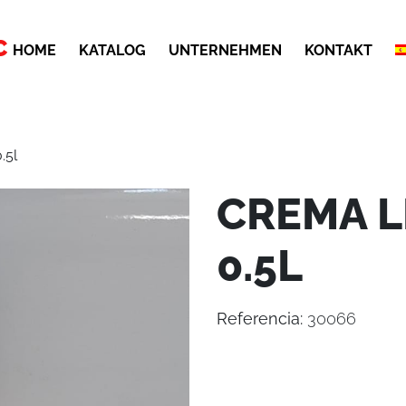
C
HOME
KATALOG
UNTERNEHMEN
KONTAKT
.5l
CREMA 
0.5L
Referencia:
30066