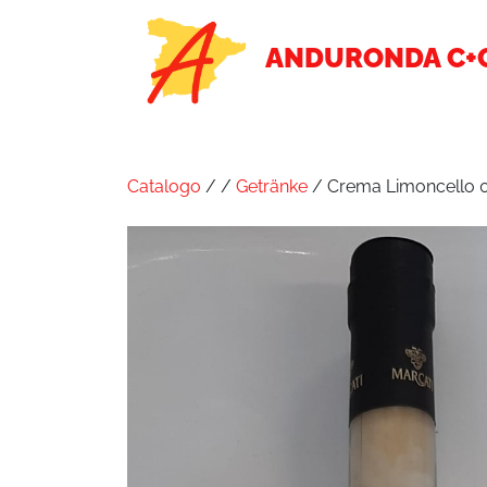
ANDURONDA C+
Catalogo
/
/
Getränke
/ Crema Limoncello 0