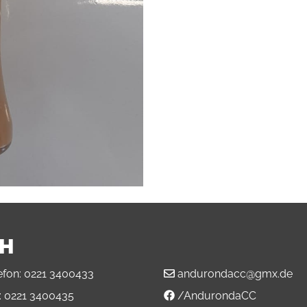
BH
efon:
0221 3400433
andurondacc@gmx.de
:
0221 3400435
/AndurondaCC