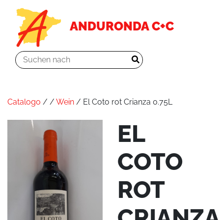
ANDURONDA C+C
Catalogo
/
/
Wein
/ El Coto rot Crianza 0.75L
EL
COTO
ROT
CRIANZA