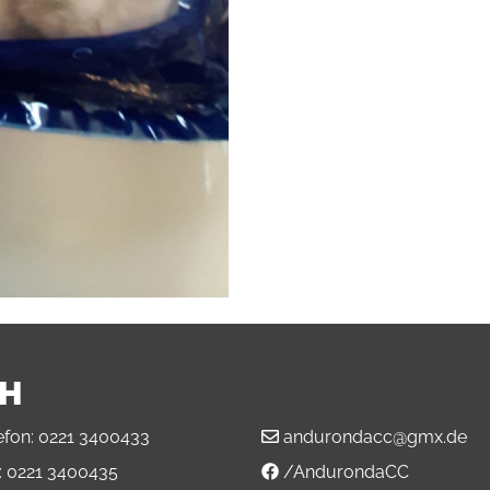
BH
efon:
0221 3400433
andurondacc@gmx.de
:
0221 3400435
/AndurondaCC