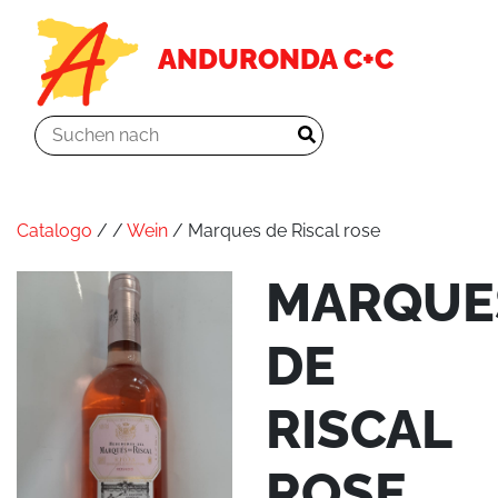
ANDURONDA C+C
Catalogo
/
/
Wein
/ Marques de Riscal rose
MARQUE
DE
RISCAL
ROSE