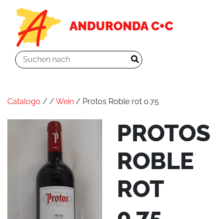
ANDURONDA C+C
Catalogo
/
/
Wein
/ Protos Roble rot 0.75
PROTOS
ROBLE
ROT
0.75