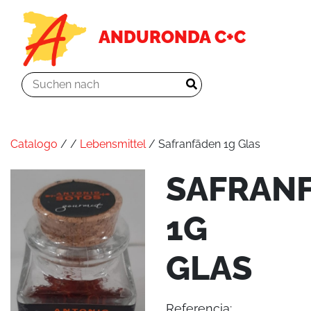
ANDURONDA C+C
Catalogo
/
/
Lebensmittel
/ Safranfäden 1g Glas
SAFRAN
1G
GLAS
Referencia: