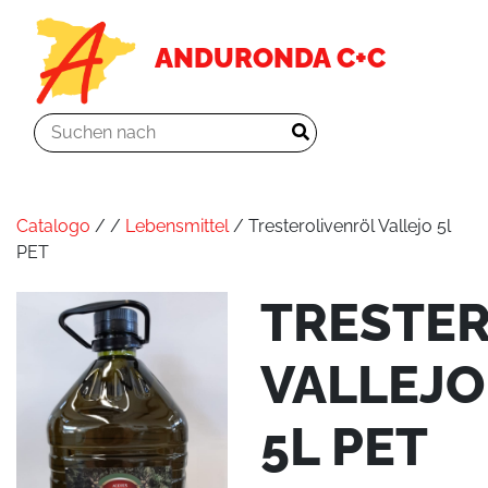
ANDURONDA C+C
Catalogo
/
/
Lebensmittel
/ Tresterolivenröl Vallejo 5l
PET
TRESTE
VALLEJO
5L PET