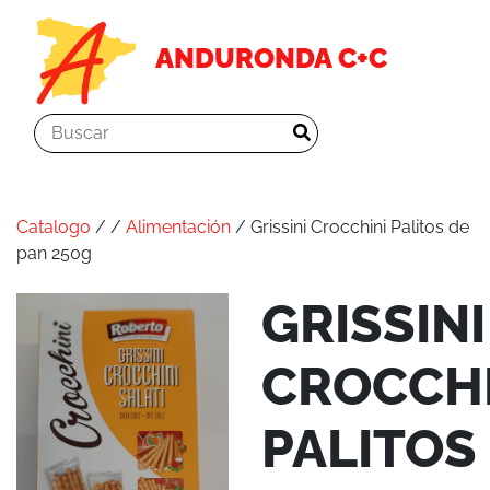
ANDURONDA C+C
Catalogo
/
/
Alimentación
/ Grissini Crocchini Palitos de
pan 250g
GRISSINI
CROCCHI
PALITOS