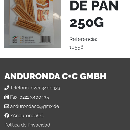
DE PAN
250G
Referencia:
10558
ANDURONDA C+C GMBH
Teléfono:
0221 3400433
Fax:
0221 3400435
andurondacc@gmx.de
/AndurondaCC
Política de Privacidad