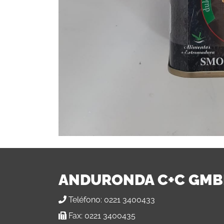
ANDURONDA C+C GM
Teléfono:
0221 3400433
Fax:
0221 3400435