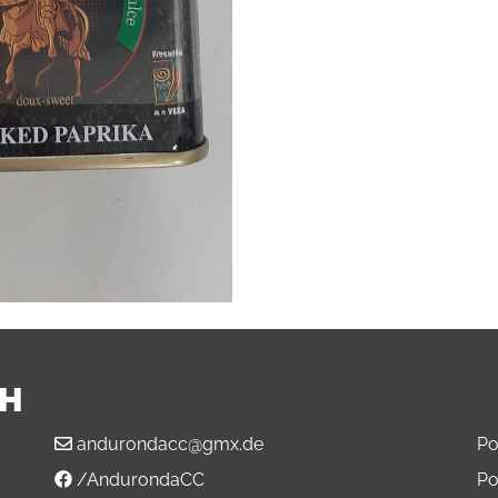
BH
andurondacc@gmx.de
Po
/AndurondaCC
Po