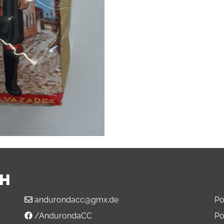
BH
andurondacc@gmx.de
Po
/AndurondaCC
Po