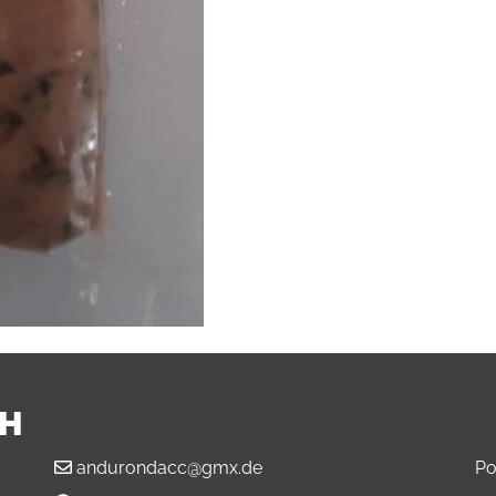
BH
andurondacc@gmx.de
Po