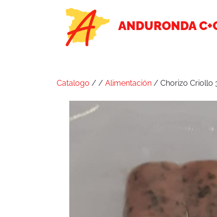
ANDURONDA C+
Catalogo
/
/
Alimentación
/ Chorizo Criollo 