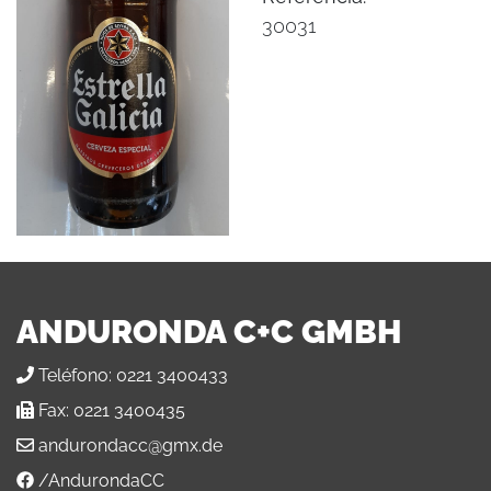
30031
ANDURONDA C+C GMBH
Teléfono:
0221 3400433
Fax:
0221 3400435
andurondacc@gmx.de
/AndurondaCC