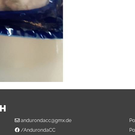
BH
andurondacc@gmx.de
Po
/AndurondaCC
Po