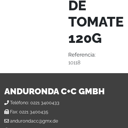
DE
TOMATE
120G
Referencia:
10118
ANDURONDA C+C GMBH
Teléfono:
0221 3400433
Fax:
0221 3400435
andurondacc@gmx.de