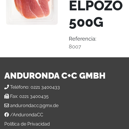
ELPOZO
500G
Referencia:
8007
ANDURONDA C+C GMBH
Teléfono:
0221 3400433
Fax:
0221 3400435
andurondacc@gmx.de
/AndurondaCC
Política de Privacidad