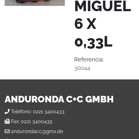
MIGUEL
6 X
0,33L
Referencia:
30044
ANDURONDA C+C GMBH
Teléfono:
0221 3400433
Fax:
0221 3400435
andurondacc@gmx.de