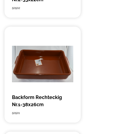
50502
Backform Rechteckig
Nr.1-38x26cm
50501