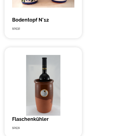
Bodentopf N°12
50532
Flaschenkühler
50531