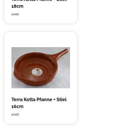
18cm
50418
Terra Kotta Pfanne + Stiel
16cm
50416