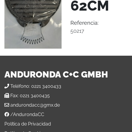
62CM
Referencia:
50217
ANDURONDA C+C GMBH
Teléfono:
0221 3400433
Fax:
0221 3400435
andurondacc@gmx.de
/AndurondaCC
Política de Privacidad