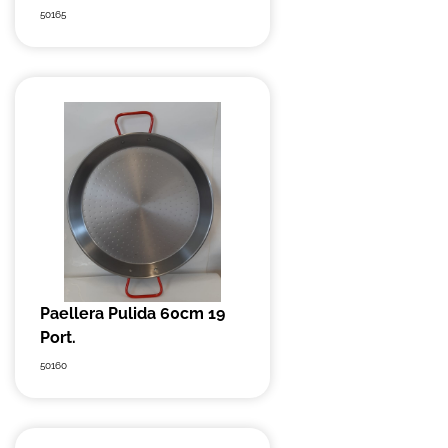
50165
Paellera Pulida 60cm 19
Port.
50160