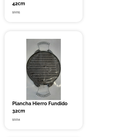
42cm
50215
Plancha Hierro Fundido
32cm
50214