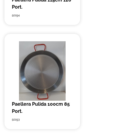
Port.
50194
Paellera Pulida 100cm 85
Port.
50193